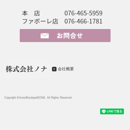
会社概要
Copyright KimonoB
outiqueNONA
. All Rights Reserved.