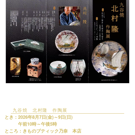
九谷焼 北村隆 作陶展
とき：2026年8月7日(金)～9日(日)
午前10時～午後5時
ところ：きものブティック乃奈 本店