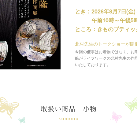
とき：2026年8月7日(金)
午前10時～午後5
ところ：きものブティッ
北村先生のトークショーが開
今回の催事はお着物ではなく、お
船がライフワークの北村先生の作
いたしております。