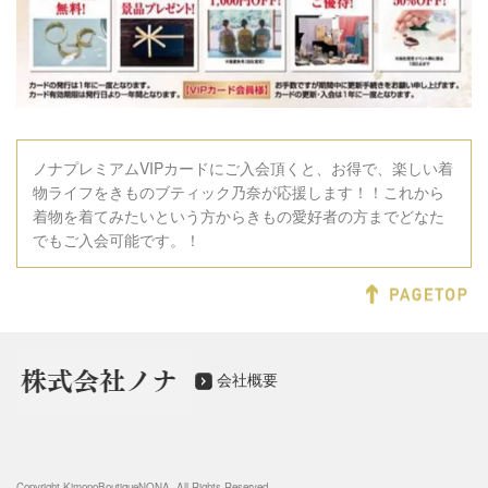
ノナプレミアムVIPカードにご入会頂くと、お得で、楽しい着
物ライフをきものブティック乃奈が応援します！！これから
着物を着てみたいという方からきもの愛好者の方までどなた
でもご入会可能です。！
会社概要
Copyright KimonoB
outiqueNONA
. All Rights Reserved.